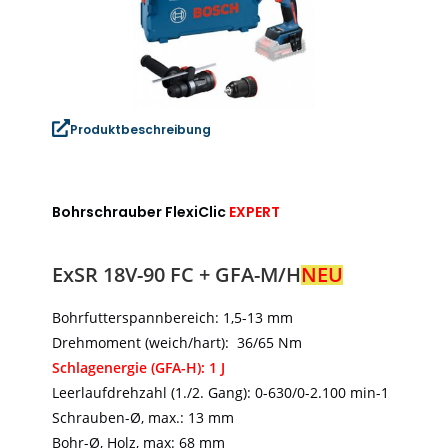
Produktbeschreibung
Bohrschrauber FlexiClic
EXPERT
ExSR 18V-90 FC + GFA-M/H
NEU
Bohrfutterspannbereich: 1,5-13 mm
Drehmoment (weich/hart): 36/65 Nm
Schlagenergie (GFA-H): 1 J
Leerlaufdrehzahl (1./2. Gang): 0-630/0-2.100 min-1
Schrauben-Ø, max.: 13 mm
Bohr-Ø, Holz, max: 68 mm