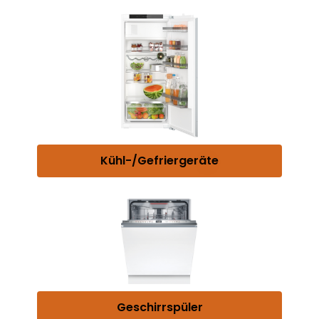
Kühl-/Gefriergeräte
Geschirrspüler