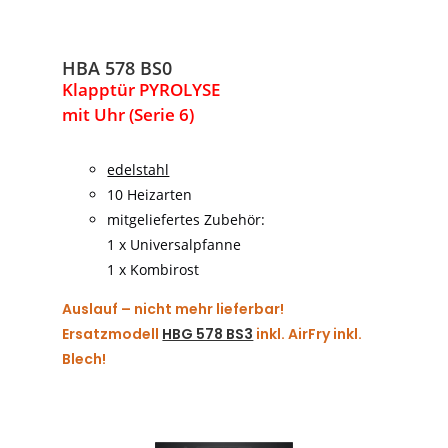
HBA 578 BS0
Klapptür PYROLYSE
mit Uhr (Serie 6)
edelstahl
10 Heizarten
mitgeliefertes Zubehör:
1 x Universalpfanne
1 x Kombirost
Auslauf – nicht mehr lieferbar!
Ersatzmodell
HBG 578 BS3
inkl. AirFry inkl.
Blech!