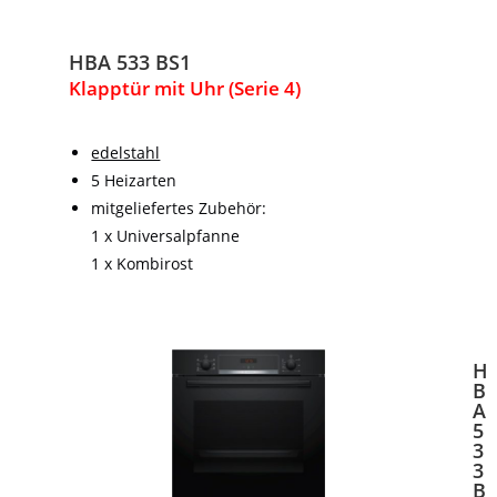
HBA 533 BS1
Klapptür mit Uhr (Serie 4)
edelstahl
5 Heizarten
mitgeliefertes Zubehör:
1 x Universalpfanne
1 x Kombirost
H
B
A
5
3
3
B