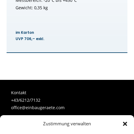
Messbereich: -20°C bis +450°C
Gewicht: 0,35 kg
im Karton
UVP 706,– exkl.
Kontakt
+43/6212/7132
office@einbaugeraete.com
Zustimmung verwalten
Follow Us