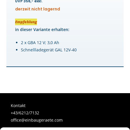
UVP 356,- exkl.
derzeit nicht lagernd
Empfehlung
in dieser Variante erhalten:
2 x GBA 12 V; 3,0 Ah
Schnellladegerät GAL 12V-40
Kontakt
+43/6212/7132
office@einbaugeraete.com