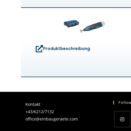
Produktbeschreibung
Follo
Kontakt
+43/6212/7132
office@einbaugeraete.com